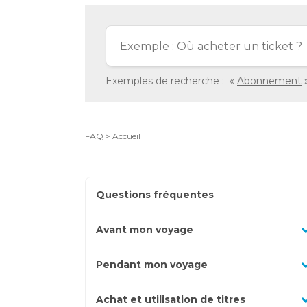
redirigé
vers
la
description
détaillée
Exemples de recherche :
Abonnement
de
la
question.
FAQ > Accueil
Questions fréquentes
Appuyez
Avant mon voyage
pour
Appuyez
afficher
Pendant mon voyage
pour
les
Appuyez
afficher
sous-
Achat et utilisation de titres