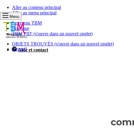
Aller au contenu principal
Aller au menu principal
Menu
Le réseau TBM
Boutique
TBM FID'
(s'ouvre dans un nouvel onglet)
OBJETS TROUVÉS
(s'ouvre dans un nouvel onglet)
Accueil
Aide et contact
Vous
allez
comm
être