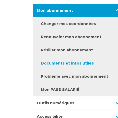
pour
les
catégories
Appuyez
afficher
sous-
Mon abonnement
pour
les
catégories
afficher
sous-
Changer mes coordonnées
les
catégories
sous-
Renouveler mon abonnement
catégories
Résilier mon abonnement
Documents et infos utiles
Problème avec mon abonnement
Mon PASS SALARIÉ
Appuyez
Outils numériques
pour
Appuyez
afficher
Accessibilité