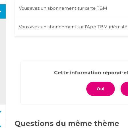
Vous avez un abonnement sur carte TBM
Pour obtenir un échéancier de votre abonnement prése
Vous avez un abonnement sur l’App TBM (dématéri
Connectez-vous
à votre Compte TBM ou
créez un co
Pour télécharger l'échéancier ou l’attestation de vot
TBM (titre dématérialisé)
La création du compte tbm n’est pas automatiq
manuellement même si vous êtes déjà abonné T
Cliquez sur le menu
Compte
puis
Ma Mobilité
> Me
identité qui est affichée sur votre carte TBM)
Dans le pavé
Echéancier
ou
Attestation
, cliquez s
Cette information répond-el
Si votre abonnement ne s'affiche pas, associez votr
dans
Mes informations personnelles
ou
celles d’
voyageurs
.
Oui
Rendez-vous dans
Mes voyageurs
Cliquez sur
Gérer
Téléchargez mon
échéancier
ou
Attestation d
Vous rencontrez un problème avec le téléchargement 
document ?
Cliquez ici
!
ou RDV dans l’une de nos
Bou
Questions du même thème