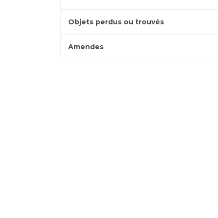
pour
les
afficher
sous-
Objets perdus ou trouvés
les
catégories
sous-
Amendes
catégories