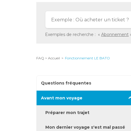
vous
avez
sélectionnées
ont
été
Exemples de recherche :
Abonnement
chargées.
Utilisez
la
FAQ > Accueil
Fonctionnement LE BATO
touche
Tab
pour
Questions fréquentes
naviguer
Appuyez
Avant mon voyage
dans
pour
le
afficher
Préparer mon trajet
contenu.
les
sous-
Mon dernier voyage s'est mal passé