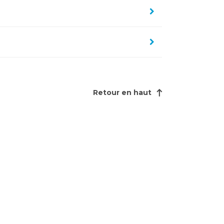
faciliter
la
sélection.
Retour en haut