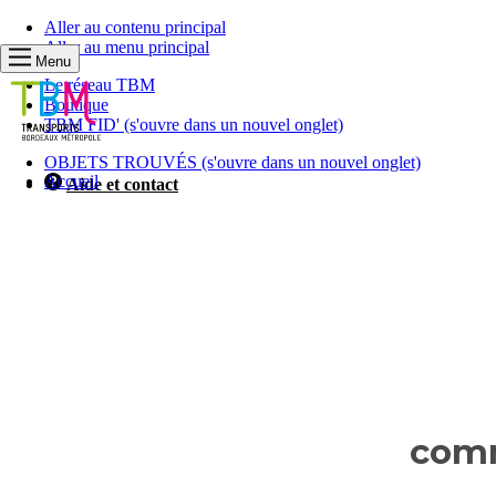
Aller au contenu principal
Aller au menu principal
Menu
Le réseau TBM
Boutique
TBM FID'
(s'ouvre dans un nouvel onglet)
OBJETS TROUVÉS
(s'ouvre dans un nouvel onglet)
Accueil
Aide et contact
Les
informations
comm
que