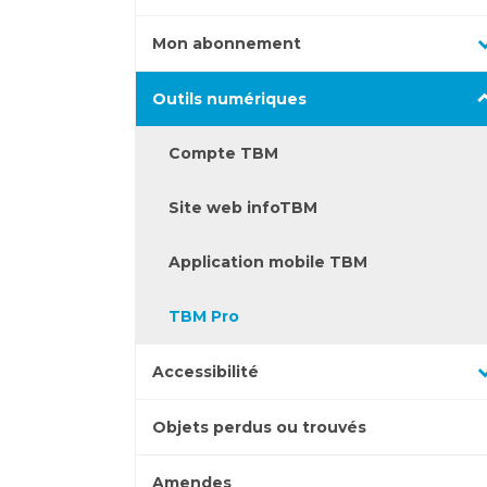
pour
les
catégories
Appuyez
afficher
sous-
Mon abonnement
pour
les
catégories
Appuyez
afficher
sous-
Outils numériques
pour
les
catégories
afficher
sous-
Compte TBM
les
catégories
sous-
Site web infoTBM
catégories
Application mobile TBM
TBM Pro
Appuyez
Accessibilité
pour
afficher
Objets perdus ou trouvés
les
sous-
Amendes