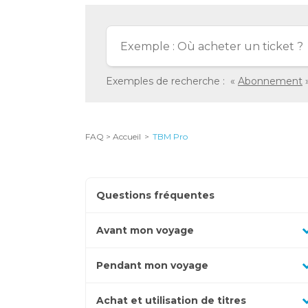
vous
avez
sélectionnées
ont
été
Exemples de recherche :
Abonnement
chargées.
Utilisez
la
FAQ > Accueil
TBM Pro
touche
Tab
pour
Questions fréquentes
naviguer
Appuyez
Avant mon voyage
dans
pour
le
Appuyez
afficher
Pendant mon voyage
contenu.
pour
les
Appuyez
afficher
sous-
Achat et utilisation de titres