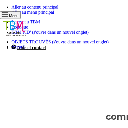
Aller au contenu principal
Aller au menu principal
Menu
Le réseau TBM
Boutique
TBM FID'
(s'ouvre dans un nouvel onglet)
OBJETS TROUVÉS
(s'ouvre dans un nouvel onglet)
Accueil
Aide et contact
Les
informations
comm
que