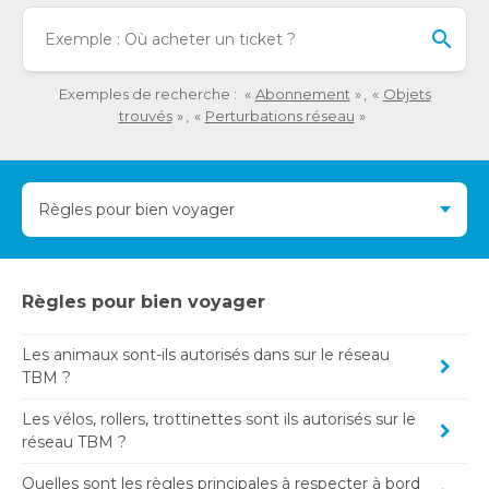
été
Lo
chargées.
l'o
Utilisez
sai
la
de
Exemples de recherche :
Abonnement
Objets
touche
val
trouvés
Perturbations réseau
Tab
da
pour
la
naviguer
ba
dans
Règles pour bien voyager
de
le
re
contenu.
de
su
Règles pour bien voyager
s'a
au
po
Les animaux sont-ils autorisés dans sur le réseau
TBM ?
fac
la
Les vélos, rollers, trottinettes sont ils autorisés sur le
sél
réseau TBM ?
Quelles sont les règles principales à respecter à bord