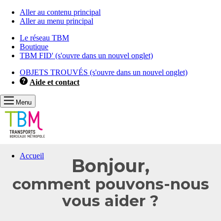
Aller au contenu principal
Aller au menu principal
Le réseau TBM
Boutique
TBM FID'
(s'ouvre dans un nouvel onglet)
OBJETS TROUVÉS
(s'ouvre dans un nouvel onglet)
Aide et contact
Menu
Les
Accueil
Bonjour,
informations
que
comment pouvons-nous
vous
avez
vous aider ?
sélectionnées
ont