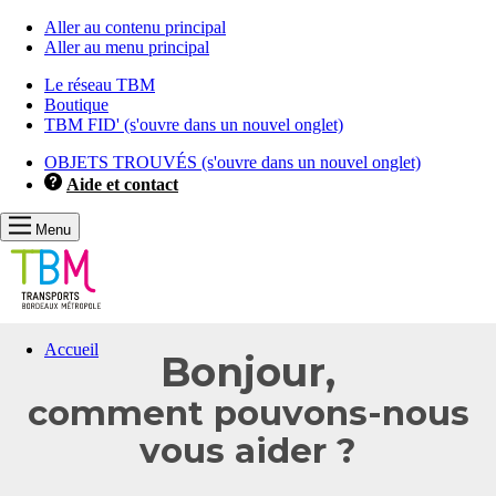
Aller au contenu principal
Aller au menu principal
Le réseau TBM
Boutique
TBM FID'
(s'ouvre dans un nouvel onglet)
OBJETS TROUVÉS
(s'ouvre dans un nouvel onglet)
Aide et contact
Menu
Les
Accueil
Bonjour,
informations
que
comment pouvons-nous
vous
avez
vous aider ?
sélectionnées
ont