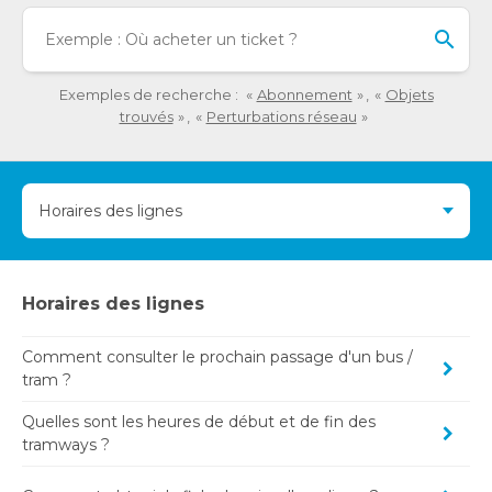
été
Lo
chargées.
l'o
Utilisez
sai
la
de
Exemples de recherche :
Abonnement
Objets
touche
val
trouvés
Perturbations réseau
Tab
da
pour
la
naviguer
ba
dans
Horaires des lignes
de
le
re
contenu.
de
su
Horaires des lignes
s'a
au
po
Comment consulter le prochain passage d'un bus /
tram ?
fac
la
Quelles sont les heures de début et de fin des
sél
tramways ?