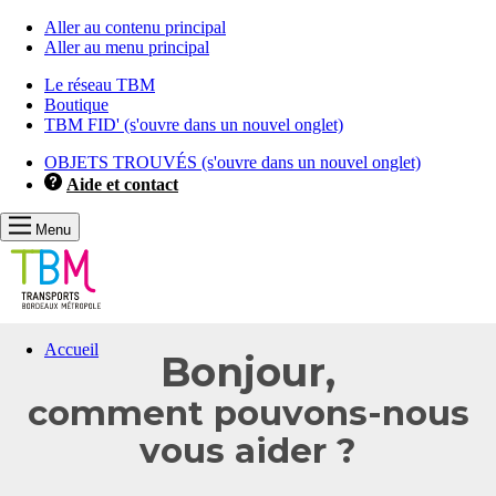
Aller au contenu principal
Aller au menu principal
Le réseau TBM
Boutique
TBM FID'
(s'ouvre dans un nouvel onglet)
OBJETS TROUVÉS
(s'ouvre dans un nouvel onglet)
Aide et contact
Menu
Vous
Accueil
Bonjour,
allez
être
comment pouvons-nous
redirigé
vers
vous aider ?
la
description