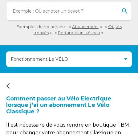
détaillée
Lo
de
l'o
la
sai
question.
de
Exemples de recherche :
Abonnement
Objets
val
trouvés
Perturbations réseau
da
la
ba
Fonctionnement Le VÉLO
de
re
de
su
s'a
au
Comment passer au Vélo Electrique
po
lorsque j’ai un abonnement Le Vélo
fac
Classique ?
la
sél
Il est nécessaire de vous rendre en boutique TBM
pour changer votre abonnement Classique en