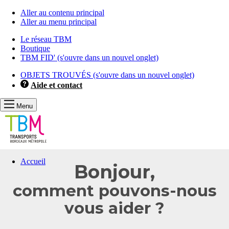
Aller au contenu principal
Aller au menu principal
Le réseau TBM
Boutique
TBM FID'
(s'ouvre dans un nouvel onglet)
OBJETS TROUVÉS
(s'ouvre dans un nouvel onglet)
Aide et contact
Menu
Vous
Accueil
Bonjour,
allez
être
comment pouvons-nous
redirigé
vers
vous aider ?
la
description