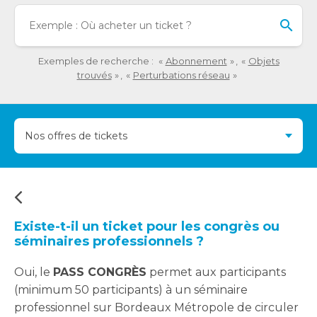
détaillée
Lo
de
l'o
la
sai
question.
de
Exemples de recherche :
Abonnement
Objets
val
trouvés
Perturbations réseau
da
la
ba
Nos offres de tickets
de
re
de
su
s'a
au
Existe-t-il un ticket pour les congrès ou
po
séminaires professionnels ?
fac
la
Oui, le
PASS CONGRÈS
permet aux participants
sél
(minimum 50 participants) à un séminaire
professionnel sur Bordeaux Métropole de circuler