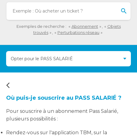
détaillée
Lo
de
l'o
la
sai
question.
de
Exemples de recherche :
Abonnement
Objets
val
trouvés
Perturbations réseau
da
la
ba
Opter pour le PASS SALARIÉ
de
re
de
su
s'a
au
Où puis-je souscrire au PASS SALARIÉ ?
po
fac
Pour souscrire à un abonnement Pass Salarié,
la
plusieurs possibilités :
sél
Rendez-vous sur l'application TBM, sur la