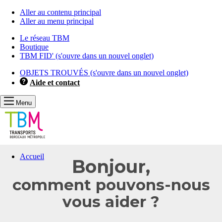
Aller au contenu principal
Aller au menu principal
Le réseau TBM
Boutique
TBM FID'
(s'ouvre dans un nouvel onglet)
OBJETS TROUVÉS
(s'ouvre dans un nouvel onglet)
Aide et contact
Menu
Vous
Accueil
Bonjour,
allez
être
comment pouvons-nous
redirigé
vers
vous aider ?
la
description