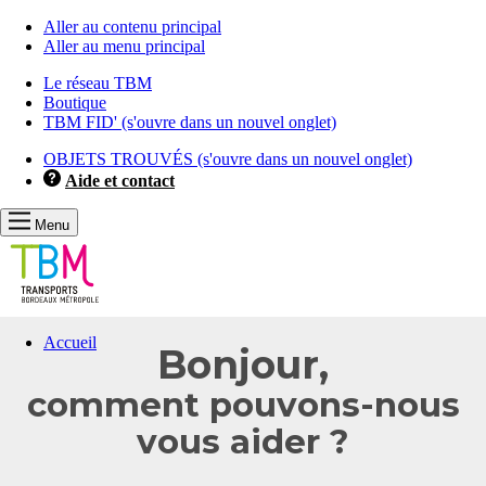
Aller au contenu principal
Aller au menu principal
Le réseau TBM
Boutique
TBM FID'
(s'ouvre dans un nouvel onglet)
OBJETS TROUVÉS
(s'ouvre dans un nouvel onglet)
Aide et contact
Menu
Vous
Accueil
Bonjour,
allez
être
comment pouvons-nous
redirigé
vers
vous aider ?
la
description