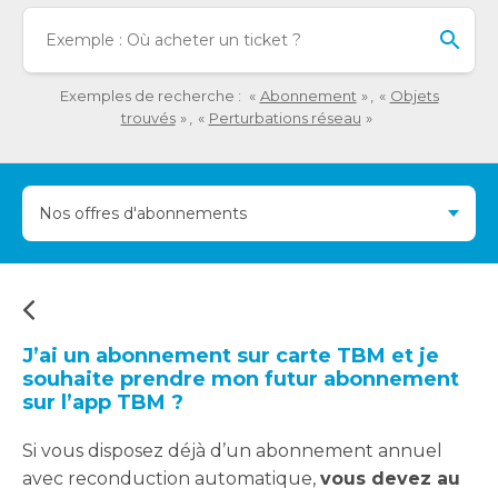
détaillée
Lo
de
l'o
la
sai
question.
de
Exemples de recherche :
Abonnement
Objets
val
trouvés
Perturbations réseau
da
la
ba
Nos offres d'abonnements
de
re
de
su
s'a
au
J’ai un abonnement sur carte TBM et je
po
souhaite prendre mon futur abonnement
fac
sur l’app TBM ?
la
sél
Si vous disposez déjà d’un abonnement annuel
avec reconduction automatique,
vous devez au