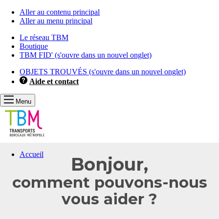
Aller au contenu principal
Aller au menu principal
Le réseau TBM
Boutique
TBM FID'
(s'ouvre dans un nouvel onglet)
OBJETS TROUVÉS
(s'ouvre dans un nouvel onglet)
Aide et contact
Menu
Vous
Accueil
Bonjour,
allez
être
comment pouvons-nous
redirigé
vers
vous aider ?
la
description