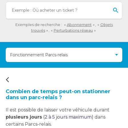
détaillée
Lo
de
l'o
la
sai
question.
de
Exemples de recherche :
Abonnement
Objets
val
trouvés
Perturbations réseau
da
la
ba
Fonctionnement Parcs-relais
de
re
de
su
s'a
au
Combien de temps peut-on stationner
po
dans un parc-relais ?
fac
la
Il est possible de laisser votre véhicule durant
sél
plusieurs jours
(
2 à 5 jours maximum)
dans
certains Parcs-relais.