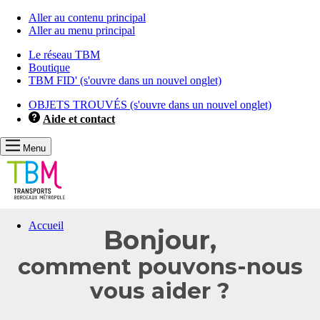
Aller au contenu principal
Aller au menu principal
Le réseau TBM
Boutique
TBM FID'
(s'ouvre dans un nouvel onglet)
OBJETS TROUVÉS
(s'ouvre dans un nouvel onglet)
Aide et contact
Menu
Vous
Accueil
Bonjour,
allez
être
comment pouvons-nous
redirigé
vers
vous aider ?
la
description