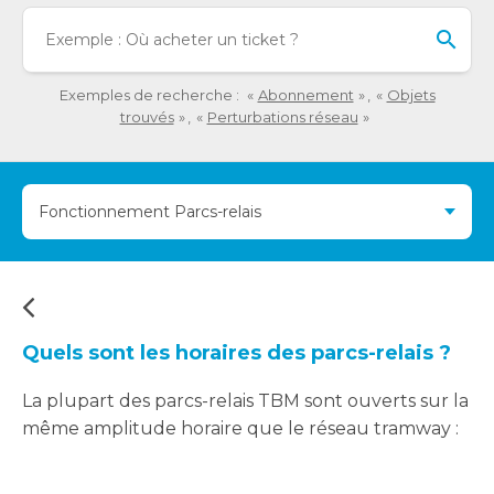
détaillée
Lo
de
l'o
la
sai
question.
de
Exemples de recherche :
Abonnement
Objets
val
trouvés
Perturbations réseau
da
la
ba
Fonctionnement Parcs-relais
de
re
de
su
s'a
au
Quels sont les horaires des parcs-relais ?
po
fac
La plupart des parcs-relais TBM sont ouverts sur la
la
même amplitude horaire que le réseau tramway :
sél