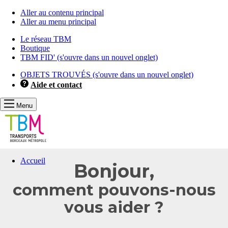
Aller au contenu principal
Aller au menu principal
Le réseau TBM
Boutique
TBM FID'
(s'ouvre dans un nouvel onglet)
OBJETS TROUVÉS
(s'ouvre dans un nouvel onglet)
Aide et contact
Menu
Vous
Accueil
Bonjour,
allez
être
comment pouvons-nous
redirigé
vers
vous aider ?
la
description