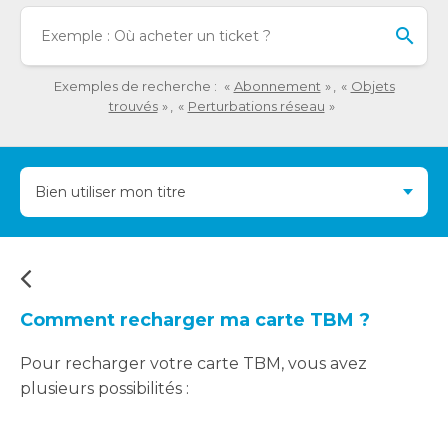
détaillée
Lo
de
l'o
la
sai
question.
de
Exemples de recherche :
Abonnement
Objets
val
trouvés
Perturbations réseau
da
la
ba
Bien utiliser mon titre
de
re
de
su
s'a
au
Comment recharger ma carte TBM ?
po
fac
Pour recharger votre carte TBM, vous avez
la
plusieurs possibilités :
sél